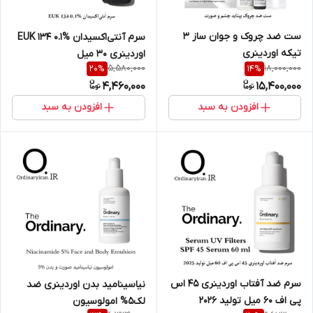
ست ضد چروک و جوان ساز 3
سرم آنتی‌اکسیدان EUK 134 0.1%
تیکه اوردینری
اوردینری 30 میل
5,580,000
18,000,000
20
%
14
%
4,460,000
15,400,000
افزودن به سبد
افزودن به سبد
سرم ضد آفتاب اوردینری 45 اس
نیاسینامید بدن اوردینری ضد
پی اف 60 میل تولید 2026
لک5% امولوسیون