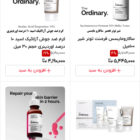
ساکارومایسس فرمنت تونر شیر
کرم ضد جوش آزلائیک اسید 10
100میل
درصد اوردینری حجم 30 میل
5,190,000
5,703,000
19
%
4
%
4,190,000
5,445,000
افزودن به سبد
افزودن به سبد