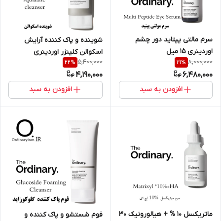
سرم مالتی پپتاید دور چشم
شوینده و پاک کننده آرایش
اوردینری 15 میل
اسکوالن کلینزر اوردینری
5,400,000
8,000,000
22
%
19
%
4,190,000
6,480,000
افزودن به سبد
افزودن به سبد
ماتریکسل 10 % + هیالورونیک 30
فوم شستشو و پاک کننده و