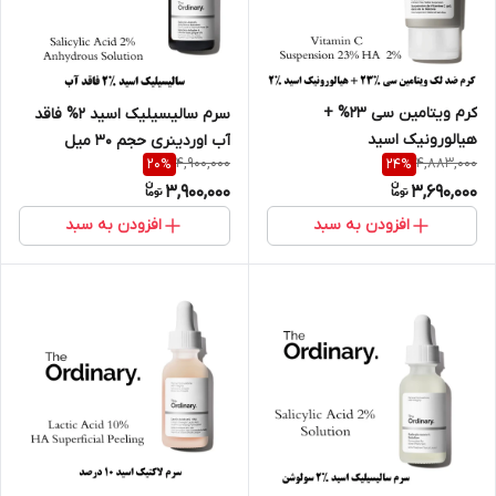
کرم ویتامین سی 23% +
سرم سالیسیلیک اسید 2% فاقد
هیالورونیک اسید
آب اوردینری حجم 30 میل
4,900,000
4,883,000
20
%
24
%
2%سوسپانسیون اوردینری 30
3,900,000
3,690,000
میل
افزودن به سبد
افزودن به سبد