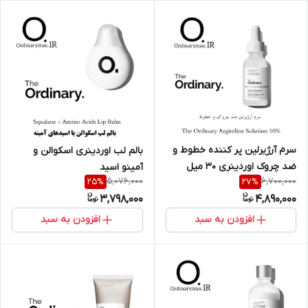
سرم آرژیرلین پر کننده خطوط و
بالم لب اوردینری اسکوالن و
ضد چروک اوردینری 30 میل
آمینو اسید
5,076,000
6,700,000
25
%
27
%
3,798,000
4,890,000
افزودن به سبد
افزودن به سبد