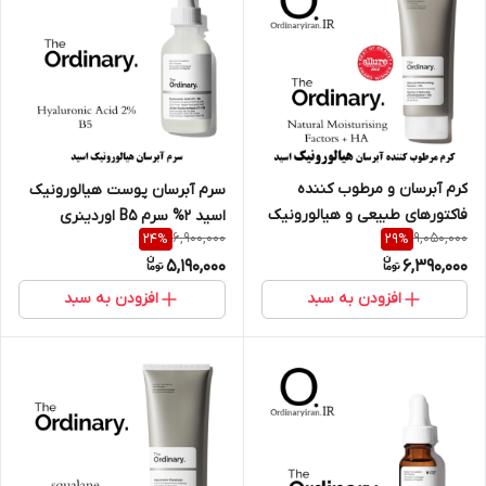
کرم آبرسان و مرطوب کننده
سرم آبرسان پوست هیالورونیک
فاکتورهای طبیعی و هیالورونیک
اسید 2% سرم B5 اوردینری
6,900,000
9,050,000
24
%
29
%
اسید اوردینری 30 میل
5,190,000
6,390,000
افزودن به سبد
افزودن به سبد