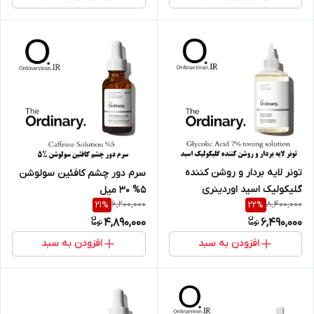
تونر لایه بردار و روشن کننده
سرم دور چشم کافئین سولوشن
گلیکولیک اسید اوردینری
5% 30 میل
6,200,000
8,400,000
21
%
22
%
4,890,000
6,490,000
افزودن به سبد
افزودن به سبد