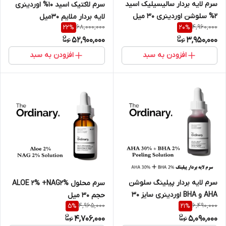
سرم لایه بردار سالیسیلیک اسید
سرم لاکتیک اسید 10% اوردینری
2% سلوشن اوردینری 30 میل
لایه بردار ملایم 30میل
68,000,000
4,960,000
22
%
20
%
52,900,000
3,950,000
افزودن به سبد
افزودن به سبد
سرم لایه بردار پیلینگ سلوشن
سرم محلول ALOE 2% +NAG2%
AHA و BHA اوردینری سایز 30
حجم 30 میل
4,965,000
6,490,000
5
%
21
%
میل
4,706,000
5,090,000