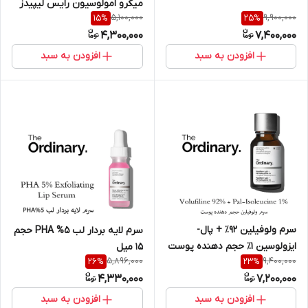
میکرو امولوسیون رایس لیپیدز
5,100,000
9,900,000
15
%
25
%
+ اکتوئین اوردینری
4,300,000
7,400,000
افزودن به سبد
افزودن به سبد
سرم ولوفیلین ۹۲٪ + پال-
سرم لایه بردار لب 5% PHA حجم
ایزولوسین ۱٪ حجم دهنده پوست
15 میل
5,896,000
9,400,000
26
%
23
%
4,330,000
7,200,000
افزودن به سبد
افزودن به سبد