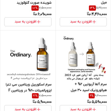
میل
شوینده صورت گلوکوزید
7,500,000
5,211,000
18
%
14
%
اوردینری 150 میل
6,090,000
4,460,000
افزودن به سبد
افزودن به سبد
سرم آلفا آربوتین 2% +
سرم اسکوربیل ویتامین سی تترا
هیالورونیک اسید 30 میل
ایزوپالمیتات ۲۰% در ویتامین F
7,500,000
6,200,000
21
%
9
%
میل30
5,900,000
5,590,000
افزودن به سبد
افزودن به سبد