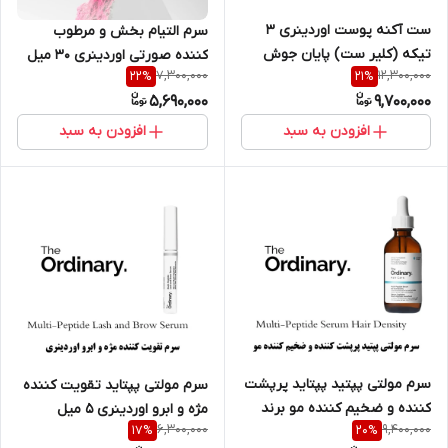
ست آکنه پوست اوردینری 3
سرم التیام بخش و مرطوب
تیکه (کلیر ست) پایان جوش
کننده صورتی اوردینری 30 میل
7,300,000
12,300,000
22
%
21
%
های سمج
5,690,000
9,700,000
افزودن به سبد
افزودن به سبد
سرم مولتی پپتید پپتاید پرپشت
سرم مولتی پپتاید تقویت کننده
کننده و ضخیم کننده مو برند
مژه و ابرو اوردینری 5 میل
6,300,000
9,400,000
17
%
20
%
اوردینری 60 میل