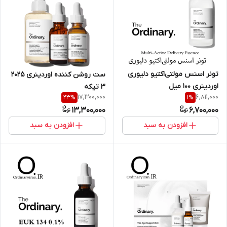
تونر اسنس مولتی‌اکتیو دلیوری
ست روشن کننده اوردینری 2025
اوردینری 100 میل
3 تیکه
17,300,000
6,811,000
23
%
1
%
13,300,000
6,700,000
افزودن به سبد
افزودن به سبد