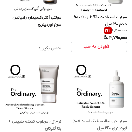
سرم نیاسینامید 10% + زینک 1%
مولتی آنتی‌اکسیدان رادیانس
حجم 30 میل
سرم اوردینری
4,700,000
19
%
3,790,000
افزودن به سبد
تماس بگیرید
سرم بدن سالیسیلیک اسید ۰.۵٪
کرم ژل مرطوب کننده طبیعی +
اوردینری 240 میل
بتا گلوکان