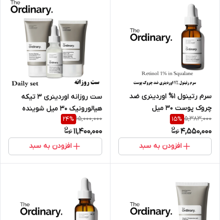
سرم رتینول 1% اوردینری ضد
ست روزانه اوردینری 3 تیکه
چروک پوست 30 میل
هیالورونیک 30 میل شوینده
15,000,000
5,383,000
24
%
15
%
اسکوالن 50 میل کرم مرطوب
11,400,000
4,550,000
کننده 30میل
افزودن به سبد
افزودن به سبد