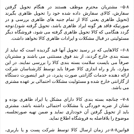
۵-۸– مشتریان محترم موظف هستند در هنگام تحویل گرفتن 
سفارش، کالای سفارش داده شده خود را تحویل ظاهری بگیرند 
(تحویل ظاهری یعنی کالا از تمام جنبه های ظاهری بررسی و در 
صورتیکه فاقد هر گونه ایراد ظاهری باشد، تحویل گرفته شود).توجه 
گردد هنگامی که کالا تحویل ظاهری گرفته می شود، فروشگاه دیگر 
مسئولیتی در قبال مشکلات و ایرادات ظاهری کالا نخواهد داشت.
۶-۸– کالاهایی که در رسید تحویل آنها قید گردیده است که نباید از 
بسته بندی خارج گردند، از بند فوق مستثنی می باشند و مشتریان 
صرفاً می بایست سلامت بسته بندی کالا را بررسی نمایند. در این 
موارد، باز و راه اندازی کالا صرفا باید توسط کارشناسان شرکت 
ارائه دهنده خدمات گارانتی صورت پذیرد، در غیر اینصورت دستگاه 
از گارانتی خارج شده و مسئولیت مشکلات احتمالی بر عهده مشتری 
می باشد.
۷-۸– چنانچه بسته بندی کالا دارای مشکل یا ایراد ظاهری بوده و 
نشان از ضربه خوردگی یا مشکلات احتمالی داشته باشد، مشتری 
باید از تحویل گرفتن آن خودداری نماید و ضمن تهیه صورتجلسه، 
موضوع را بلافاصله به فروشگاه اطلاع نماید.
قوانین۸-۸-در زمان ارسال کالا توسط شرکت پست و یا باربری، 