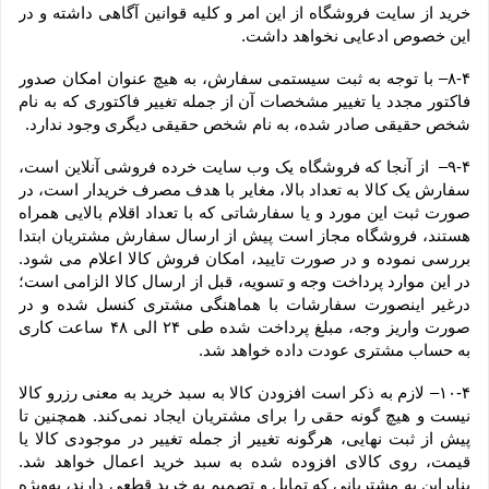
خرید از سایت فروشگاه از این امر و کلیه قوانین آگاهی داشته و در 
این خصوص ادعایی نخواهد داشت.
۸-۴– با توجه به ثبت سیستمی سفارش، به هیچ عنوان امکان صدور 
فاکتور مجدد یا تغییر مشخصات آن از جمله تغییر فاکتوری که به نام 
شخص حقیقی صادر شده، به نام شخص حقیقی دیگری وجود ندارد.
۹-۴–  از آنجا که فروشگاه یک وب ‌سایت خرده‌ فروشی آنلاین است، 
سفارش یک کالا به تعداد بالا، مغایر با هدف مصرف خریدار است، در 
صورت ثبت این مورد و یا سفارشاتی که با تعداد اقلام بالایی همراه 
هستند، فروشگاه مجاز است پیش از ارسال سفارش مشتریان ابتدا 
بررسی نموده و در صورت تایید، امکان فروش کالا اعلام می شود. 
در این موارد پرداخت وجه و تسویه، قبل از ارسال کالا الزامی است؛ 
درغیر اینصورت سفارشات با هماهنگی مشتری کنسل شده و در 
صورت واریز وجه، مبلغ پرداخت شده طی ۲۴ الی ۴۸ ساعت کاری 
به حساب مشتری عودت داده خواهد شد.
۱۰-۴– لازم به ذکر است افزودن کالا به سبد خرید به معنی رزرو کالا 
نیست و هیچ گونه حقی را برای مشتریان ایجاد نمی‌کند. همچنین تا 
پیش از ثبت نهایی، هرگونه تغییر از جمله تغییر در موجودی کالا یا 
قیمت، روی کالای افزوده شده به سبد خرید اعمال خواهد شد. 
بنابراین به مشتریانی که تمایل و تصمیم به خرید قطعی دارند، به‌ویژه 