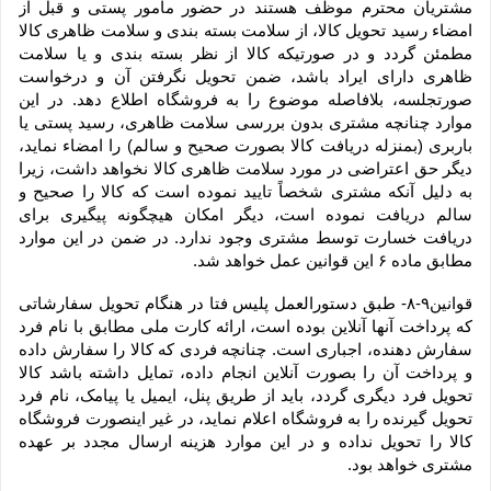
مشتریان محترم موظف هستند در حضور مامور پستی و قبل از 
امضاء رسید تحویل کالا، از سلامت بسته بندی و سلامت ظاهری کالا 
مطمئن گردد و در صورتیکه کالا از نظر بسته بندی و یا سلامت 
ظاهری دارای ایراد باشد، ضمن تحویل نگرفتن آن و درخواست 
صورتجلسه، بلافاصله موضوع را به فروشگاه اطلاع دهد. در این 
موارد چنانچه مشتری بدون بررسی سلامت ظاهری، رسید پستی یا 
باربری (بمنزله دریافت کالا بصورت صحیح و سالم) را امضاء نماید، 
دیگر حق اعتراضی در مورد سلامت ظاهری کالا نخواهد داشت، زیرا 
به دلیل آنکه مشتری شخصاً تایید نموده است که کالا را صحیح و 
سالم دریافت نموده است، دیگر امکان هیچگونه پیگیری برای 
دریافت خسارت توسط مشتری وجود ندارد. در ضمن در این موارد 
مطابق ماده ۶ این قوانین عمل خواهد شد.
قوانین۹-۸- طبق دستورالعمل پلیس فتا در هنگام تحویل سفارشاتی 
که پرداخت آنها آنلاین بوده است، ارائه کارت ملی مطابق با نام فرد 
سفارش دهنده، اجباری است. چنانچه فردی که کالا را سفارش داده 
و پرداخت آن را بصورت آنلاین انجام داده، تمایل داشته باشد کالا 
تحویل فرد دیگری گردد، باید از طریق پنل، ایمیل یا پیامک، نام فرد 
تحویل گیرنده را به فروشگاه اعلام نماید، در غیر اینصورت فروشگاه 
کالا را تحویل نداده و در این موارد هزینه ارسال مجدد بر عهده 
مشتری خواهد بود.