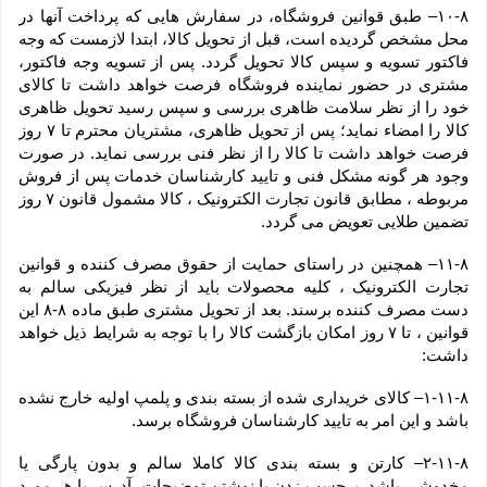
۱۰-۸– طبق قوانین فروشگاه، در سفارش هایی که پرداخت آنها در 
محل مشخص گردیده است، قبل از تحویل کالا، ابتدا لازمست که وجه 
فاکتور تسویه و سپس کالا تحویل گردد. پس از تسویه وجه فاکتور، 
مشتری در حضور نماینده فروشگاه فرصت خواهد داشت تا کالای 
خود را از نظر سلامت ظاهری بررسی و سپس رسید تحویل ظاهری 
کالا را امضاء نماید؛ پس از تحویل ظاهری، مشتریان محترم تا ۷ روز 
فرصت خواهد داشت تا کالا را از نظر فنی بررسی نماید. در صورت 
وجود هر گونه مشکل فنی و تایید کارشناسان خدمات پس از فروش 
مربوطه ، مطابق قانون تجارت الکترونیک ، کالا مشمول قانون ۷ روز 
تضمین طلایی تعویض می گردد.
۱۱-۸– همچنین در راستای حمایت از حقوق مصرف کننده و قوانین 
تجارت الکترونیک ، کلیه محصولات باید از نظر فیزیکی سالم به 
دست مصرف کننده برسند. بعد از تحویل مشتری طبق ماده ۸-۸ این 
قوانین ، تا ۷ روز امکان بازگشت کالا را با توجه به شرایط ذیل خواهد 
داشت:
۱-۱۱-۸– کالای خریداری شده از بسته بندی و پلمپ اولیه خارج نشده 
باشد و این امر به تایید کارشناسان فروشگاه برسد.
۲-۱۱-۸– کارتن و بسته بندی کالا کاملا سالم و بدون پارگی یا 
مخدوشی باشد. برچسب زدن یا نوشتن توضیحات، آدرس یا هر مورد 