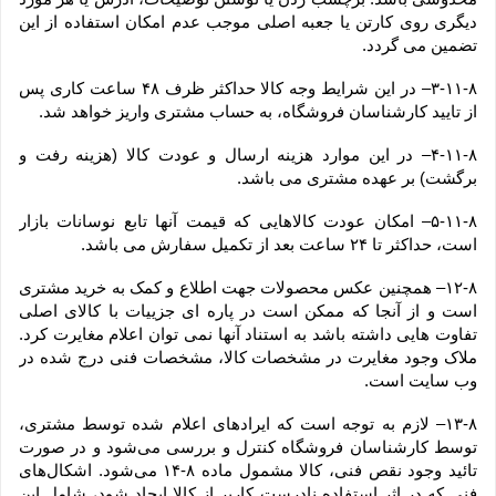
دیگری روی کارتن یا جعبه اصلی موجب عدم امکان استفاده از این 
تضمین می گردد.
۳-۱۱-۸– در این شرایط وجه کالا حداکثر ظرف ۴۸ ساعت کاری پس 
از تایید کارشناسان فروشگاه، به حساب مشتری واریز خواهد شد.
۴-۱۱-۸– در این موارد هزینه ارسال و عودت کالا (هزینه رفت و 
برگشت) بر عهده مشتری می باشد.
۵-۱۱-۸– امکان عودت کالاهایی که قیمت آنها تابع نوسانات بازار 
است، حداکثر تا ۲۴ ساعت بعد از تکمیل سفارش می باشد.
۱۲-۸– همچنین عکس محصولات جهت اطلاع و کمک به خرید مشتری 
است و از آنجا که ممکن است در پاره ای جزییات با کالای اصلی 
تفاوت هایی داشته باشد به استناد آنها نمی توان اعلام مغایرت کرد. 
ملاک وجود مغایرت در مشخصات کالا، مشخصات فنی درج شده در 
وب سایت است.
۱۳-۸– لازم به توجه است که ایرادهای اعلام شده توسط مشتری، 
توسط کارشناسان فروشگاه کنترل و بررسی می‏‌شود و در صورت 
تائید وجود نقص فنی، کالا مشمول ماده ۸-۱۴ می‏‌شود. اشکال‏‌های 
فنی که در اثر استفاده نادرست کاربر از کالا ایجاد شود، شامل این 