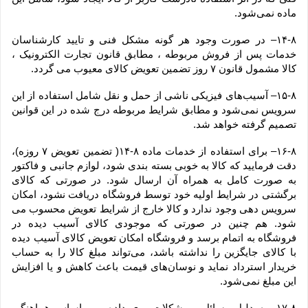
ماده نمی‌‏شود.
۱۴-۸– در صورت وجود هر گونه مشکل فنی و تایید کارشناسان 
خدمات پس از فروش مربوطه ، مطابق قانون تجارت الکترونیک ، 
کالا مشمول قانون ۷ روز تضمین تعویض کالای معیوب می گردد.
۱۵-۸– آسیب‏‌های فیزیکی ناشی از حمل و نقل شامل استفاده از این 
سرویس نمی‏‌شود و مطابق شرایط مربوطه درج شده در این قوانین 
تصمیم گرفته خواهد شد.
۱۶-۸– برای استفاده از خدمات ماده ۸-۱۴( تضمین تعویض ۷ روزه)، 
دقت فرمایید که کالا به ‏خوبی بسته ‌بندی شود، لوازم جانبی و فاکتور 
به صورت کامل به همراه آن ارسال شود. در صورتی که کالای 
برگشتی در شرایط اولیه خود توسط فروشگاه دریافت نشود، امکان 
سرویس دهی وجود ندارد و کالا خارج از شرایط تعویض محسوب می 
شود. هم چنین در صورتی که موجودی کالای آسیب دیده در 
فروشگاه به اتمام برسد و فروشگاه امکان تعویض کالای آسیب دیده 
با کالای جایگزین را نداشته باشد، می‌تواند مبلغ کالا را به حساب 
خریدار استرداد نماید و نوسان‏‌های قیمت باعث کاهش و یا افزایش 
این مبلغ نمی‌‏شود.
۱۷-۸– به دلیل مسائل و مشکلات روی داده و بر اساس هماهنگی 