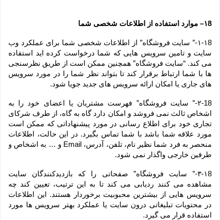
۱8– موارد استفاده از اطلاعات شخصی شما
۱-۱8-” سایت فروشگاه” از اطلاعات شخصی شما برای عملکرد وب 
سایت و تامین سرویس هایی که شما درخواست کرده اید استفاده 
می کند. “سایت فروشگاه” همچنین ممکن است از طریق نظرسنجی 
ها با شما ارتباط برقرار کند تا بتواند نظر شما را در مورد سرویس 
های جاری یا امکان ارائه سرویس های جدید جویا شود.
۲-18-” سایت فروشگاه” فهرست مشتریان یا اعضای خود را به 
اشخاص ثالث نمی فروشد و امکان دارد گاه به گاه، از طرف شرکای 
تجاری خود برای اطلاع رسانی در مورد پیشنهاداتی که ممکن است 
مورد علاقه شما باشد با شما تماس بگیرد. در این حالت، اطلاعات 
منحصر به فرد شما نظیر نام، تلفن، آدرس، Email و … به اشخاص و 
طرفین خارجی واگذار نمی شود.
۳-۱8-” سایت فروشگاه” صفحاتی را که بازدیدکنندگان سایت 
مشاهده می کنند ردیابی می کند تا به این ترتیب، تعیین کند چه 
سرویس هایی از بیشترین محبوبیت برخوردار هستند. این اطلاعات 
در محتویات تبلیغاتی درون سایت یا عملکرد بهتر سرویس ها مورد 
استفاده قرار می گیرد.