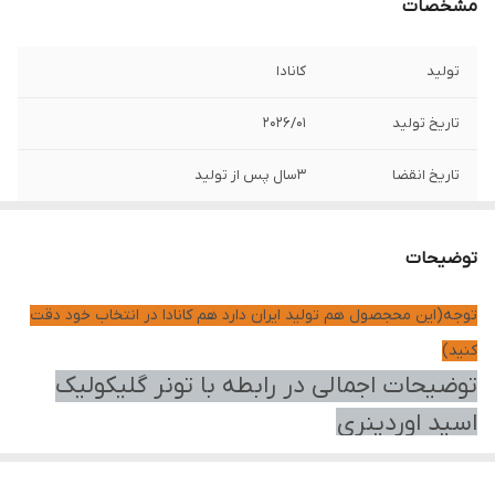
مشخصات
تولید
کانادا
تاریخ تولید
2026/01
تاریخ انقضا
3سال پس از تولید
برند
اوردینری
توضیحات
توجه(این محجصول هم تولید ایران دارد هم کانادا در انتخاب خود دقت
کنید)
توضیحات اجمالی در رابطه با تونر گلیکولیک
اسید اوردینری
این تونر دارای ماده موثر گلیکولیک اسید می باشد که با لایه