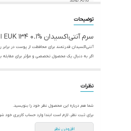
تاریخ تولید
تاریخ انقضا
توضیحات
ویژگی
سرم آنتی‌اکسیدان EUK 134 0.1% اوردینری | The Ordinary EUK 134 0.1%
آنتی‌اکسیدان قدرتمند برای محافظت از پوست در برابر راد
اگر به دنبال یک محصول تخصصی و مؤثر برای مقابله 
مراقبت از پوست است. این محصول با بهره‌گیری از مول
ویژگی‌های اصلی سرم EUK 134 0.1% اوردینری
✅ حاوی آنتی‌اکسیدان قوی EUK 134 برای محافظت در برابر رادیکال‌های آزاد
نظرات
✅ کمک به کاهش علائم پیری و بهبود بافت پوست
✅ فرمولاسیون سبک، بدون عطر و فاقد پارابن
شما هم درباره این محصول نظر خود را بنویسید.
✅ بدون تست حیوانی (Cruelty-Free) و وگان
برای ثبت نظر، لازم است ابتدا وارد حساب کاربری خود شو
✅ مناسب برای انواع پوست، به‌ویژه پوست‌های ت
افزودن نظر