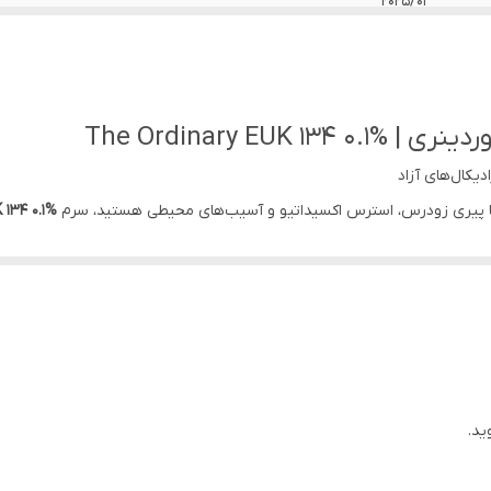
2025/01
3 سال پس از تولید
آنتی اکسیدان .کمک به کاهش پیری
یکال‌های آزاد
با پیری زودرس، استرس اکسیداتیو و آسیب‌های محیطی هستید، سرم
EUK 134 0.1% او
کول فعال
EUK 134
، پوست را در برابر آسیب‌های ناشی از آلودگی، اشعه UV و رادیکال‌های آزاد محافظت می‌کند.
ید.
حت استرس محیطی