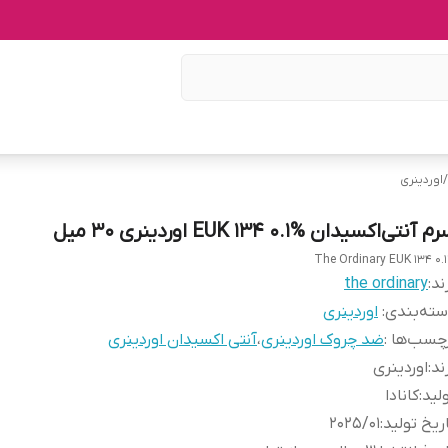
/
اوردینری
 آنتی‌اکسیدان EUK 134 0.1% اوردینری 30 میل
The Ordinary EUK 134 0.
ند:
the ordinary
ته‌بندی
:
اوردینری
چسب‌ها :
ضد چروک اوردینری
،
آنتی اکسیدان اوردینری
ند
:
اوردینری
لید
:
کانادا
ریخ تولید
:
2025/01