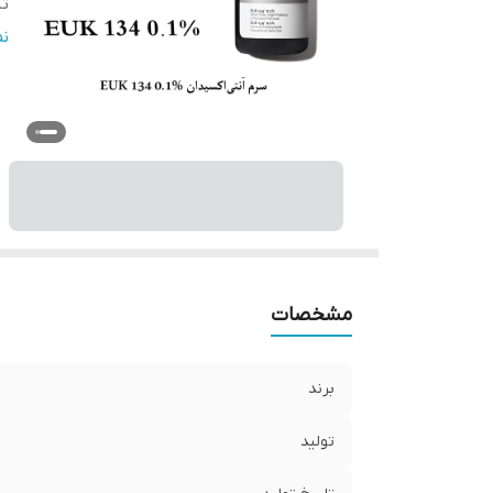
تا
وی
ن
مشخصات
برند
تولید