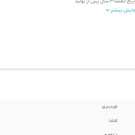
ریخ انقضا
:
3 سال پس از تولید
ژگی
:
آنتی اکسیدان .کمک به کاهش پیری
مایش بیشتر
اوردینری
کانادا