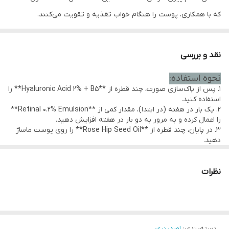
که با همکاری، پوست را هنگام خواب تغذیه و تقویت می‌کنند.
**The Nightly Set**:
1. **Hyaluronic Acid 2% + B5 (30ml)**:
نقد و بررسی
- یک سرم آبرسان که با ترکیبات هیالورونیک اسید و پرو ویتامین B5
نحوه استفاده:
رطوبت پوست را حفظ می‌کند و ظاهر خطوط ریز ناشی از خشکی را کاهش
1. پس از پاک‌سازی صورت، چند قطره از **Hyaluronic Acid 2% + B5** را
می‌دهد.
استفاده کنید.
2. یک بار در هفته (در ابتدا)، مقدار کمی از **Retinal 0.2% Emulsion**
را اعمال کرده و به مرور به دو بار در هفته افزایش دهید.
3. در پایان، چند قطره از **Rose Hip Seed Oil** را روی پوست ماساژ
دهید.
نظرات
دسته‌بندی
:
اوردینری