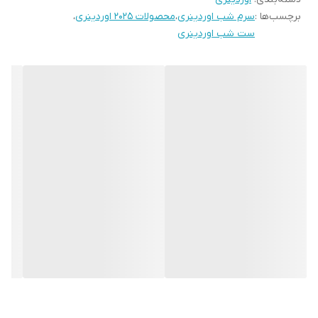
برچسب‌ها :
سرم شب اوردینری
،
محصولات 2025 اوردینری
،
ست شب اوردینری
2. **Retinal 0.2% Emulsion (15ml)**:
- یک رتینال قدرتمند برای بهبود بافت پوست، کاهش لک‌های تیره، و
رفع علائم پیری. مناسب برای شب و افرادی که به دنبال نتایج قوی‌تر از
رتینول هستند.