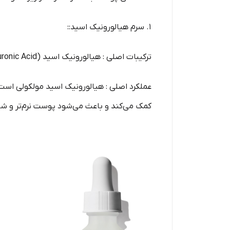
1. سرم هیالورونیک اسید::
ترکیبات اصلی : هیالورونیک اسید (Hyaluronic Acid) که یک ماده آبرسان قوی است.
عملکرد اصلی : هیالورونیک اسید مولکولی است
کمک می‌کند و باعث می‌شود پوست نرم‌تر و شاد