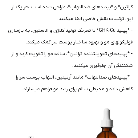
کراتین* و *پپتیدهای ضدالتهاب*، طراحی شده است. هر یک از
این ترکیبات نقش خاصی ایفا میکنند:
- *پپتید GHK-Cu* با تحریک تولید کلاژن و الاستین، به بازسازی
فولیکولهای مو و بهبود ساختار پوست سر کمک میکند.
- *پپتیدهای تقویتکننده کراتین*، ساقه مو را تقویت کرده و از
شکنندگی آن جلوگیری میکنند.
- *پپتیدهای ضدالتهاب* مانند اُرنینین، التهاب پوست سر را
کاهش داده و محیطی سالم برای رشد مو فراهم میسازند.