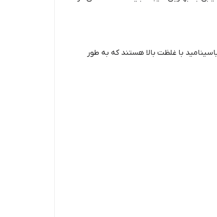
ل با غلظت بالا: سرم‌های اوردینری حاوی ترکیبات فعالی مانند رتینول، هیالورونیک اسید، ویتامین C و نیاسینامید با غلظت بالا هستند که به طور