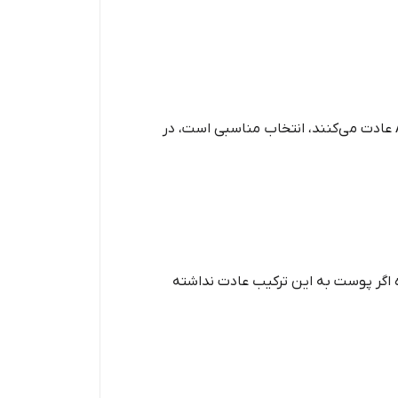
رتینول (Retinol) اوردینری : برای افرادی که پوست حساس‌تری دارند یا تازه به استفاده از محصولات حاوی ویتامین A عادت می‌کنند، انتخاب مناسبی است، در
ه ویژه اگر پوست به این ترکیب عادت نداشته