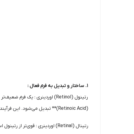
1. ساختار و تبدیل به فرم فعال :
(Retinoic Acid)** تبدیل می‌شود. این فرآیند تبدیل به فرم فعال، نیاز به چندین مرحله دارد، بنابراین تأثیرات آن به‌طور تدریجی و ملایم‌تر ظاهر می‌شوند.
رتینال (Retinal) اوردینری : قوی‌