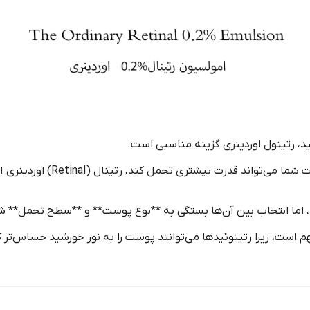
ید، رتینول اوردینری گزینه مناسبی است.
 بیشتری تحمل کند، رتینال (Retinal) اوردینری انتخاب بهتری خواهد بود.
اما انتخاب بین آن‌ها بستگی به **نوع پوست** و **سطح تحمل** شما
م است، زیرا رتینوئیدها می‌توانند پوست را به نور خورشید حساس‌تر ک