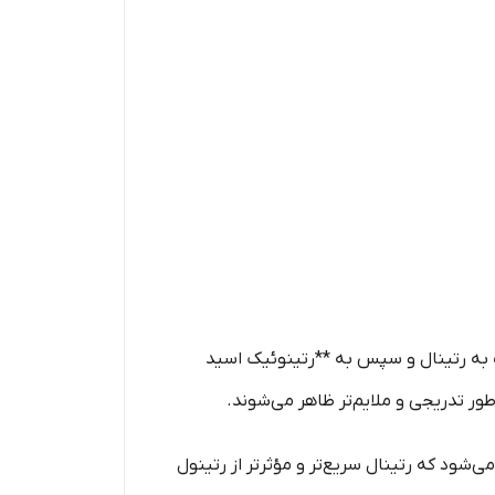
 از استفاده روی پوست، به ترتیب به رتینال و سپس به **رتینوئیک اسید
اعث می‌شود که رتینال سریع‌تر و مؤثرتر از رتینول