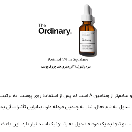
رتینول (Retinol) اوردینری : یک فرم ضعیف‌تر و ملایم‌تر از ویتامین A است که پس
تر از رتینول است و تنها به یک مرحله تبدیل به رتینوئیک اسید نیاز دارد. این ب