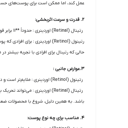
عمل کند، اما ممکن است برای پوست‌های حساس
2. قدرت و سرعت اثربخشی:
رتینال (Retinal) اوردینری : حدوداً **11 برابر قوی‌تر** از رتینول است، زیرا نیاز به تبدیل کمتری به فرم فعال دارد.
حالی که رتینال برای افرادی با تجربه بیشتر د
3.عوارض جانبی :
رتینول (Retinol) اوردینری : ملایم‌تر است و در نتیجه احتمال کمتری برای ایجاد قرمزی، خشکی یا حساسیت دارد.
رتینال (Retinal) اوردینری : می
باشد. به همین دلیل، شروع با محصولات ضعیف
4. مناسب برای چه نوع پوست: