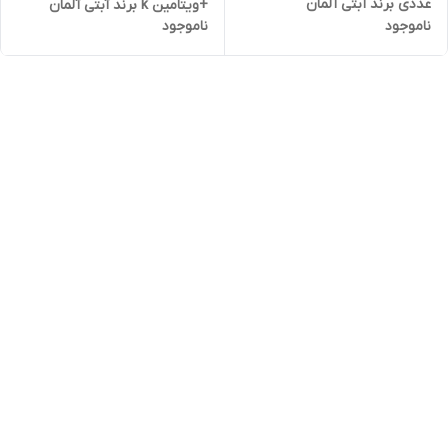
عددی برند آبتی آلمان
+ویتامین k برند آبتی آلمان
ناموجود
ناموجود
عدد30