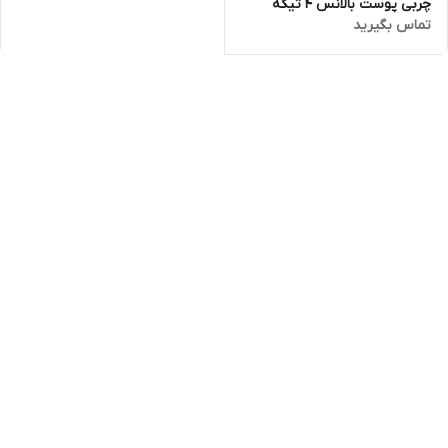
چربی پوست بالانس 4 تیکه
تماس بگیرید
اوردینری