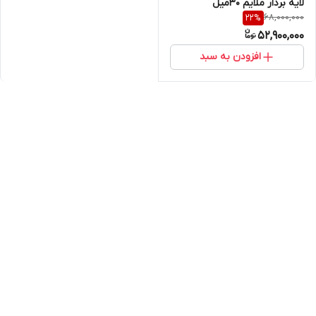
لایه بردار ملایم 30میل
68,000,000
22
%
52,900,000
افزودن به سبد