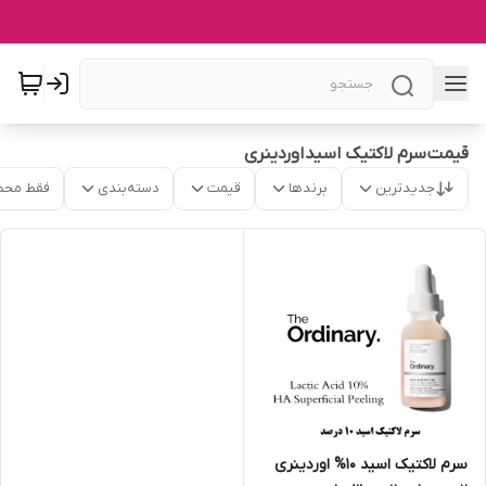
قیمت سرم لاکتیک اسید اوردینری
جدیدترین
برندها
قیمت
دسته‌بندی
فقط محص
سرم لاکتیک اسید 10% اوردینری