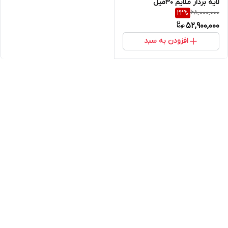
لایه بردار ملایم 30میل
68,000,000
22
%
52,900,000
افزودن به سبد