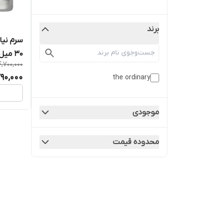
برند
30 میل
4,700,000
90,000
the ordinary
موجودی
محدوده قیمت