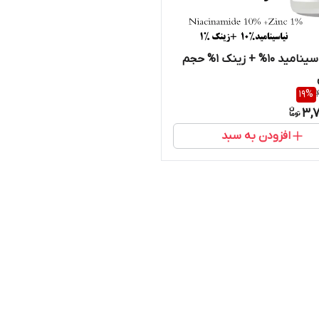
سرم نیاسینامید 10% + زینک 1% حجم
19
%
3,7
افزودن به سبد