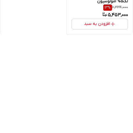
لک5% امولوسیون
6,334,000
13
%
5,453,000
افزودن به سبد