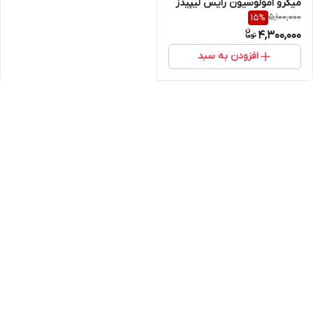
میکرو امولوسیون رایس لیپیدز
5,100,000
15
%
+ اکتوئین کانادا
4,300,000
افزودن به سبد