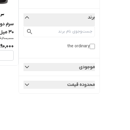
برند
30 میل
6,200,000
890,000
the ordinary
موجودی
محدوده قیمت