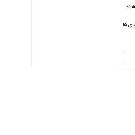
سرم مالتی پپتاید دور چشم اوردینری 15