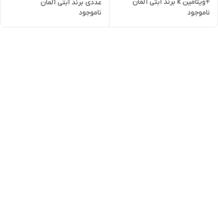
+ویتامین k برند آبتی آلمان
عددی برند آبتی آلمان
ناموجود
ناموجود
عدد30