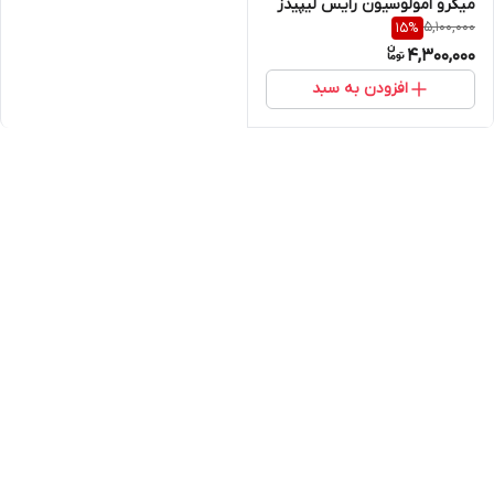
میکرو امولوسیون رایس لیپیدز
5,100,000
15
%
+ اکتوئین کانادا
4,300,000
افزودن به سبد