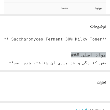
تولید
کانادا
توضیحات
** Saccharomyces Ferment 30% Milky Toner** یک محصول مراقبت از پوست است که دارای غلظت بالایی از Saccharomyces Ferment Filtrate است، یک ماده محبوب که به دلیل فواید پوستی شناخته شده است. در زیر توضیح دقیقی در مورد این محصول شامل مواد اصلی، مزایا و دستورالعمل استفاده ارائه شده است:

### مواد اصلی
- **ساکارومایسس تخمیر فیلتر (30%):** یک ماده تخمیری مشتق شده از مخمر که سرشار از ویتامین ها، اسیدهای آمینه و مواد معدنی است. به دلیل خواص مرطوب کنندگی، روشن کنندگی و ضد پیری آن شناخته شده است.

- **نیاسین آمید (ویتامین B3): ** به روشن شدن پوست، کاهش ظاهر منافذ و بهبود بافت پوست کمک می کند.

- **هیالورونیک اسید:** آبرسانی شدید را فراهم می کند و به حفظ رطوبت در پوست کمک می کند.

نظرات
- **آلانتوئین:** تسکین دهنده و محافظت از پوست، کاهش سوزش و بهبودی.

- **پانتنول (پروویتامین B5):** پوست را آبرسانی و تغذیه می کند و خاصیت ارتجاعی و صافی آن را بهبود می بخشد.

دسته‌بندی
:
اوردینری