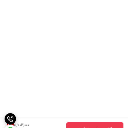
### نکات اضافی

- **تست پچ:** اگر برای اولین بار است که از این محصول استفاده می کنید، یک پچ تست را در ناحیه کوچکی از پوست خود انجام دهید تا از وجود هرگونه واکنش نامطلوب بررسی شود.

- **استفاده منظم:** برای بهترین نتیجه، از تونر به طور مداوم استفاده کنید، ترجیحاً دو بار در روز - صبح و شب.

- **نگهداری:** تونر را در جای خشک و خنک و دور از نور مستقیم خورشید نگهداری کنید تا اثربخشی آن حفظ شود.

5,703,000
4
%