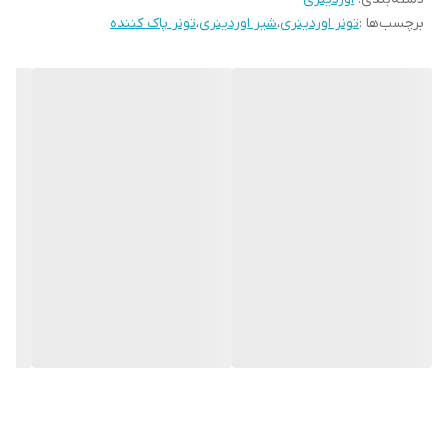
### فواید
برچسب‌ها :
تونر اوردینری
،
شیر اوردینری
،
تونر پاک کننده
- **آبرسانی:** پوست را عمیقا آبرسانی می کند و به آن احساس نرمی و لطافت می دهد.

- **روشن کننده:** رنگ پوست را بهبود می بخشد و لکه های تیره و هایپرپیگمانتاسیون را کاهش می دهد

.

- **ضد پیری:** به به حداقل رساندن ظاهر خطوط ریز و چین و چروک کمک می کند و باعث جوانی پوست می 

شود.

- **تسکین دهنده:** پوست تحریک شده را آرام می کند و قرمزی و التهاب را کاهش می دهد.

- **بهبود سد پوستی:** سد طبیعی پوست را تقویت می کند و از آن در برابر عوامل استرس زای محیطی
