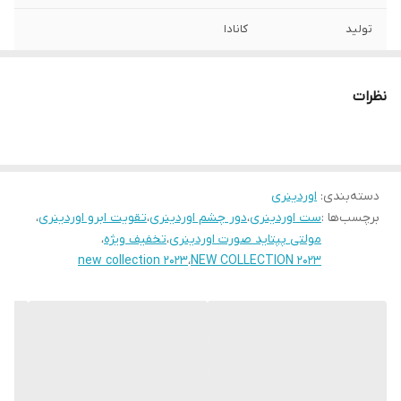
تولید
کانادا
موجودی
در حال حاظر ناموجود بوده و ست ضد چروک
جدید شارژ شده
نظرات
دسته‌بندی
:
اوردینری
برچسب‌ها :
ست اوردینری
،
دور چشم اوردینری
،
تقویت ابرو اوردینری
،
مولتی پپتاید صورت اوردینری
،
تخفیف ویژه
،
new collection 2023
،
NEW COLLECTION 2023