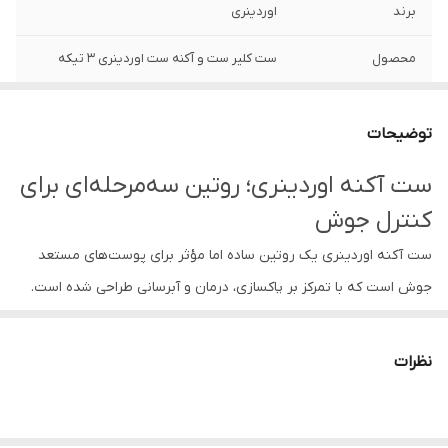
برند
اوردینری
محصول
ست کلیر ست و آکنه ست اوردینری 3 تیکه
تاریخ انقضا
3 سال پس از تولید
توضیحات
محصول2
سالسیلیک اسید 30 میل
ست آکنه اوردینری؛ روتین سه‌مرحله‌ای برای
محصول1
گلوکوزید فوم 50 میل
کنترل جوش
تاریخ تولید
2025/08
ست آکنه اوردینری یک روتین ساده اما مؤثر برای پوست‌های مستعد
جوش است که با تمرکز بر پاکسازی، درمان و آبرسانی طراحی شده است.
محصول3
کزم مزطوب هیلارونیک 30 میل
این ست شامل سه محصول کاربردی می‌باشد که در کنار هم به کاهش
آکنه، کنترل چربی پوست و بهبود ظاهر کلی پوست کمک می‌کنند.
نظرات
استفاده منظم از این روتین باعث می‌شود پوست بدون ایجاد خشکی یا
التهاب، متعادل‌تر و شفاف‌تر به نظر برسد.