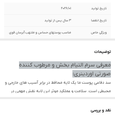
تاریخ تولید
2026/01
تاریخ انقضا
3 سال پس از تولید
ویژگی خاص
مناسب پوستهای حساس و ملتهب.آبرسان قوی
تولید
کانادا ایتالیا
توضیحات
معرفی سرم التیام بخش و مرطوب کننده
صورتی اوردینری:
سد دفاعی پوست ما یک لایه محافظ در برابر آسیب های خارجی و
محیطی است. سلامت و عملکرد موثر این لایه نقش مهمی در
حفظ سلامت و ظاهر پوست دارد. در صورت آسیب این سد
دفاعی با مشکلاتی نظیر حساسیت، قرمزی، آکنه، التهاب و …
نقد و بررسی