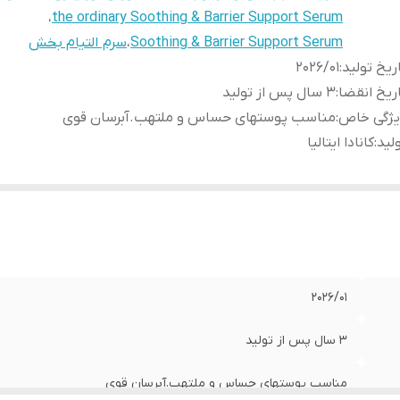
،
the ordinary Soothing & Barrier Support Serum
Soothing & Barrier Support Serum
،
سرم التیام بخش
ریخ تولید
:
2026/01
ریخ انقضا
:
3 سال پس از تولید
یژگی خاص
:
مناسب پوستهای حساس و ملتهب.آبرسان قوی
لید
:
کانادا ایتالیا
2026/01
3 سال پس از تولید
مناسب پوستهای حساس و ملتهب.آبرسان قوی