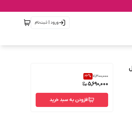
ورود | ثبت‌نام
22
%
7,300,000
5,690,000
افزودن به سبد خرید