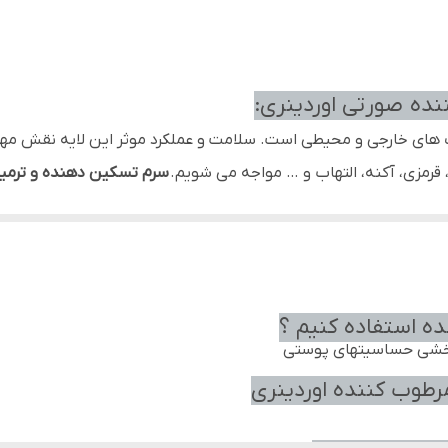
کانادا ایتالیا
ده صورتی اوردینری:
ب های خارجی و محیطی است. سلامت و عملکرد موثر این لایه نقش م
رمزی، آکنه، التهاب و … مواجه می شویم.
سرم تسکین دهنده و ترمیم کننده
 تسکین قرمزی دارند. این سرم برای
همه انواع پوست
مناسب بوده و ی
 کننده صورتی اوردینری:
ده استفاده کنیم ؟
 بخشی حساسیتهای پوستی
رطوب کننده اوردینری