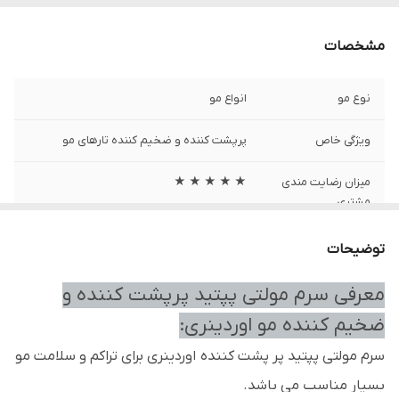
مشخصات
نوع مو
انواع مو
ویژگی خاص
پرپشت کننده و ضخیم کننده تارهای مو
میزان رضایت مندی
★ ★ ★ ★ ★
مشتری
سایز
60 میل
توضیحات
انقضا
3 سال پس از تولید
معرفی سرم مولتی پپتید پرپشت کننده و
ضخیم کننده مو اوردینری:
برند
اوردینری
سرم مولتی پپتید پر پشت کننده اوردینری برای تراکم و سلامت مو
تاریخ تولید
2026/01
بسیار مناسب می باشد.