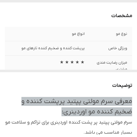
مشخصات
نوع مو
انواع مو
ویژگی خاص
پرپشت کننده و ضخیم کننده تارهای مو
میزان رضایت مندی
★ ★ ★ ★ ★
مشتری
سایز
60 میل
توضیحات
انقضا
3 سال پس از تولید
معرفی سرم مولتی پپتید پرپشت کننده و
ضخیم کننده مو اوردینری:
برند
اوردینری
سرم مولتی پپتید پر پشت کننده اوردینری برای تراکم و سلامت مو
تاریخ تولید
2026/01
بسیار مناسب می باشد.