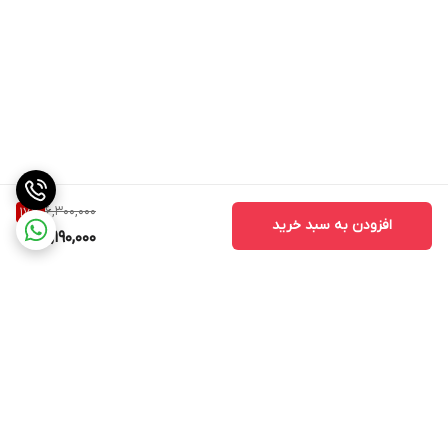
6,300,000
17
%
افزودن به سبد خرید
5,190,000
برگشت به بالا