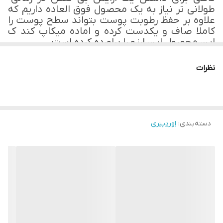
طولانی تر نیاز به یک محصول فوق العاده داریم که
داشتن پوستی صاف و یکدست
علاوه بر حفظ رطوبت پوست بتواند سطح پوست را
کاملا صاف و یکدست کرده و اماده میکاپ کند ک
زیر ساز مناسب برای انواع پوست
این محصول این ارزو را براورده کرده است
فواید استفاده از پرایمر اوردینری چیست ؟
نظرات
آبرسان عیر روغنی است
مات کننده و صاف کننده سطح پوست
دسته‌بندی
:
اوردینری
دارای چسبندگی زیاد و بافت بسیار سبک
پرایمر سیلیکونی اوردینری مناسب چه نوع پوستی
است :
انواع پوست
روش استفاده :