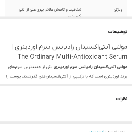
ویژگی
شفافیت و کاهش علائم پیری عنی از آنتی
اکسیدان
تاریخ تولید
2025/03
توضیحات
تاریخ انقضا
3 سال پس از تولید
مولتی آنتی‌اکسیدان رادیانس سرم اوردینری |
The Ordinary Multi-Antioxidant Serum
مولتی آنتی‌اکسیدان رادیانس سرم اوردینری
یکی از جدیدترین سرم‌های
برند اوردینری است که با ترکیبی از آنتی‌اکسیدان‌های قدرتمند، پوست را
در برابر رادیکال‌های آزاد، آلودگی و اشعه‌های مضر UV محافظت می‌کند.
این محصول باعث افزایش شفافیت، درخشندگی و سلامت پوست می‌شود
نظرات
و برای استفاده روزانه گزینه‌ای ایده‌آل است.
ویژگی‌های اصلی
غنی از آنتی‌اکسیدان‌ها برای محافظت قوی از پوست
دسته‌بندی
:
اوردینری