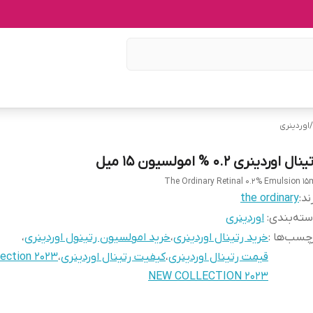
/
اوردینری
نال اوردینری 0.2 % امولسیون 15 میل
The Ordinary Retinal 0.2% Emulsion 15
ند:
the ordinary
ته‌بندی
:
اوردینری
چسب‌ها :
خرید رتینال اوردینری
،
خرید امولسیون رتینول اوردینری
،
قیمت رتینال اوردینری
،
کیفیت رتینال اوردینری
،
lection 2023
NEW COLLECTION 2023