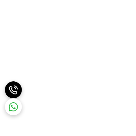
 کنید.
 به این ماده عادت کند. همچنین استفاده از **ضدآفتاب** در طول روز هنگام استفاده