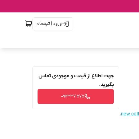
ورود | ثبت‌نام
جهت اطلاع از قیمت و موجودی تماس
بگیرید.
09123371575
،
new col