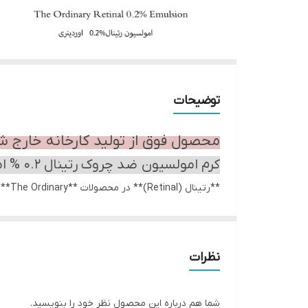
توضیحات
محصول فوق از تولید کارخانه خارج ش
کرم امولسیون ضد چروک رتینال 0.2 % امولسیون اوردینری
شناخته می‌شود. اولین بار سایت اوردینری ایران این محص
رتینول است و سریع‌تر به رتینوئیک اسید (فرم فعال ویتامین A) تبدیل می‌شود. در نتیجه، اثرگذاری آن در بهبود مشکلات پوستی مانند چین و چروک و تغییرات
نظرات
شما هم درباره این محصول نظر خود را بنویسید.