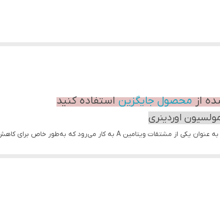
ده از
محصول جایگزین
استفاده کنید
**رتینال (Retinal)** در محصولات **The Ordinary** به عنوان یکی از مشتقات 
ول را به صورت مسافری و با تعداد محدود عرضه کرد رتینال (که با نام **رتین
 پیری بیشتر است.