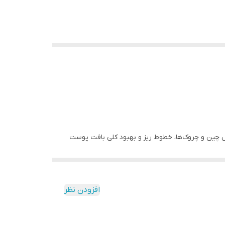
ویتامین A به کار می‌رود که به‌طور خاص برای کاهش چین و چروک‌ها، خطوط ریز و بهبود کلی بافت پوست
الدئید** نیز شناخته می‌شود) یک فرم قدرتمندتر از
افزودن نظر