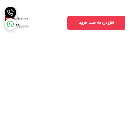
8,900,000
32
%
افزودن به سبد خرید
5,990,000
برگشت به بالا