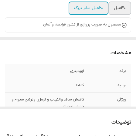
30میل
60میل سایز بزرگ
محصول به صورت پروازی از کشور فرانسه وآلمان
مشخصات
برند
اوردینری
تولید
کانادا
ویژگی
کاهش منافذ والتهاب و قرمزی وترشح سبوم و
جوش صورت
تاریخ تولید
2026/01
توضیحات
تاریخ انقضا
سه سال پس از تولید