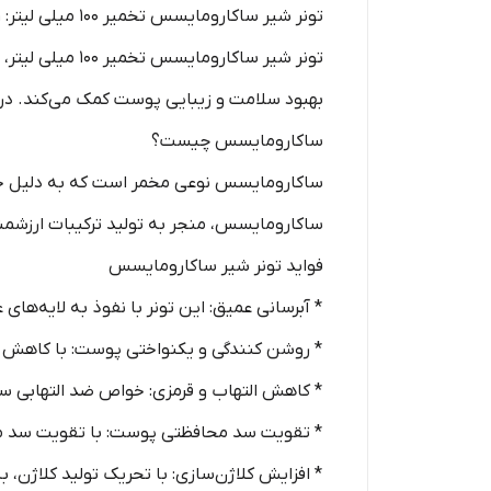
تونر شیر ساکارومایسس تخمیر 100 میلی لیتر: راز درخشندگی پوست
تونر شیر ساکار
بهبود سلامت و زیبایی پوست کمک می‌کند. در 
ساکارومایسس چیست؟
ساکارومایسس نوعی مخمر است که به دلیل خواص
ساکارومایسس، منجر به تولید ترکیبات ارزشمند
فواید تونر شیر ساکارومایسس
* آبرسانی عمیق: این تونر با نفوذ به لایه‌ها
* روشن کنندگی و یکنواختی پوست: با کاهش ت
* کاهش التهاب و قرمزی: خواص ضد التهابی سا
* تقویت سد محافظتی پوست: با تقویت سد مح
* افزایش کلاژن‌سازی: با تحریک تولید کلاژن،