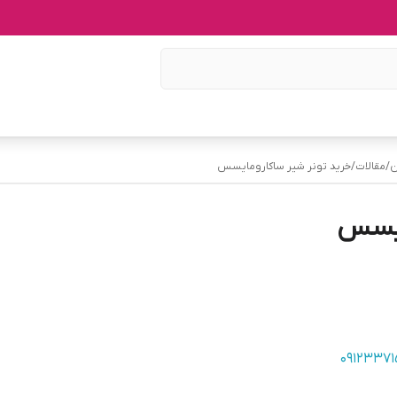
ن
/
مقالات
/
خرید تونر شیر ساکارومایسس
ایسس
0912337