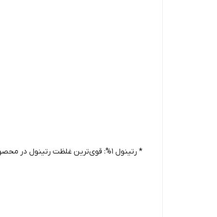
* رتینول 1%: قوی‌ترین غلظت رتینول در محصولات اوردینری است و برای افرادی با پوست‌های مقاوم‌تر مناسب است.