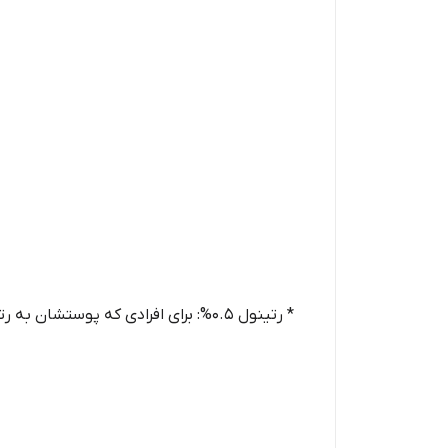
* رتینول 0.5%: برای افرادی که پوستشان به رتینول 0.2% عادت کرده و به دنبال نتایج قوی‌تری هستند.