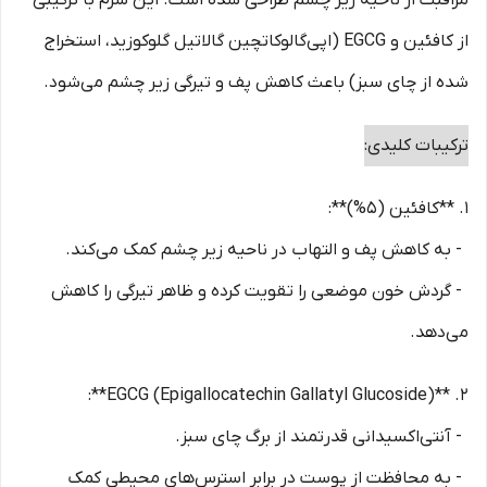
مراقبت از ناحیه زیر چشم طراحی شده است. این سرم با ترکیبی
از کافئین و EGCG (اپی‌گالوکاتچین گالاتیل گلوکوزید، استخراج
شده از چای سبز) باعث کاهش پف و تیرگی زیر چشم می‌شود.
ترکیبات کلیدی:
1. **کافئین (5%)**:
- به کاهش پف و التهاب در ناحیه زیر چشم کمک می‌کند.
- گردش خون موضعی را تقویت کرده و ظاهر تیرگی را کاهش
می‌دهد.
2. **EGCG (Epigallocatechin Gallatyl Glucoside)**:
- آنتی‌اکسیدانی قدرتمند از برگ چای سبز.
- به محافظت از پوست در برابر استرس‌های محیطی کمک