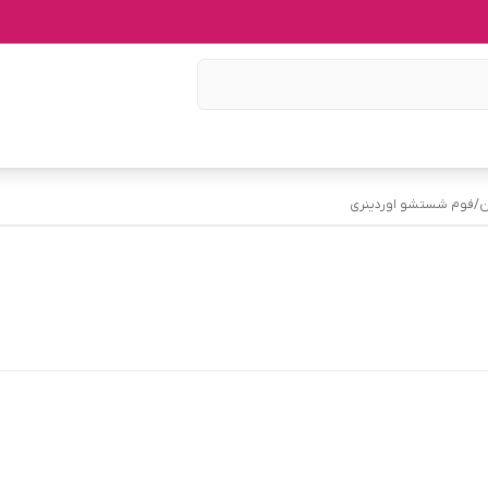
ن
/
فوم شستشو اوردینری