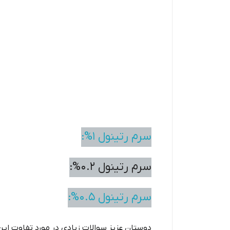
سرم رتینول 1%:
سرم رتینول 0.2%:
سرم رتینول 0.5%:
دوستان عزیز سوالات زیادی در مورد تفاوت این 3 محصول داشتند سعی می کنیم جوابگوی سوالات شما با