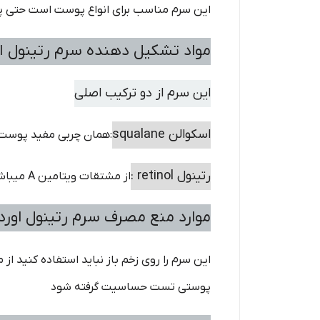
این سرم مناسب برای انواع پوست است حتی پوس
مواد تشکیل دهنده سرم رتینول 
این سرم از دو ترکیب اصلی
اسکوالن squalane
:همان چربی مفید پوست 
رتینول retinol :
از مشتقات ویتامین A میباشد که که موجب جوانسازس و تقویت کلاژن پوست میشود همچنین قابلیت پلینگ ملایم بر روی پوست را نیز دارد
موارد منع مصرف سرم رتینول اور
این سرم را روی زخم باز نباید استفاده کنید 
پوستی تست حساسیت گرفته شود