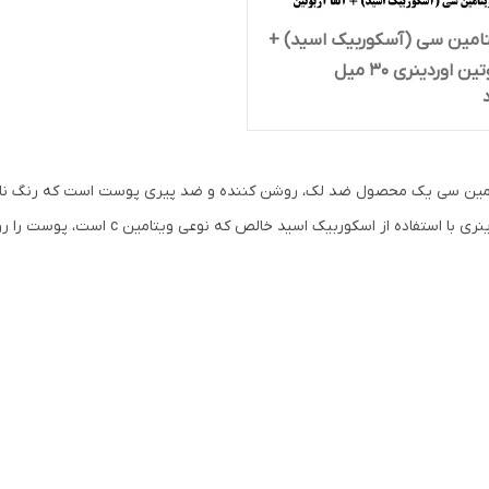
امین سی (آسکوربیک اسید) +
ین اوردینری 30 میل
مین سی یک محصول ضد لک، روشن کننده و ضد پیری پوست است که رنگ ناهمو
 با استفاده از اسکوربیک اسید خالص که نوعی ویتامین c است، پوست را روشن کرده و علائم پیری را کاهش می‌دهد.