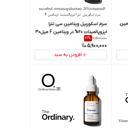
د 12% ویتامین
سرم اسکوربیل ویتامین سی تترا
ایزوپالمیتات ۲۰% در ویتامین F میل30
21
%
7,500,000
5,900,000
افزودن به سبد