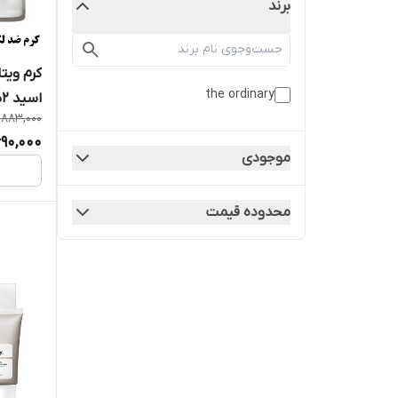
برند
the ordinary
,883,000
میل
690,000
موجودی
محدوده قیمت