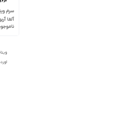
سرم ویت
آلفا آربوت
ناموجود
ویتا
اوردینری