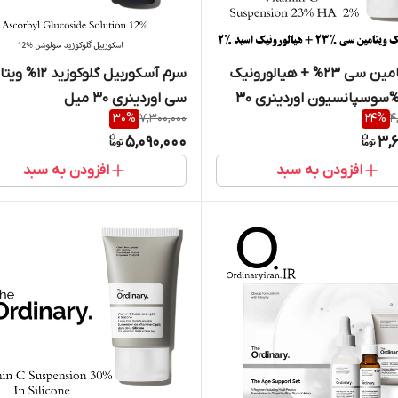
کرم ویتامین سی 23% + هیالورونیک
سرم آسکوربیل گلوکوزی
اسید 2%سوسپانسیون اوردینری 30
سی اوردینری 30 میل
30
%
7,300,000
24
%
4
5,090,000
3,
افزودن به سبد
افزودن به سبد