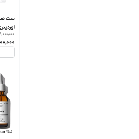
اوردینر
8,000,000
400,000