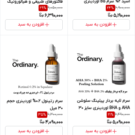
اسید 2% سرم B5 اوردینری
فاکتورهای طبیعی و هیالورونیک
9,050,000
6,900,000
29
%
24
%
اسید اوردینری 30 میل
6,390,000
5,190,000
افزودن به سبد
افزودن به سبد
سرم لایه بردار پیلینگ سلوشن
سرم رتینول 0.2% اوردینری حجم
AHA و BHA اوردینری سایز 30
30 میل
6,300,000
6,490,000
35
%
21
%
میل
4,090,000
5,090,000
افزودن به سبد
افزودن به سبد