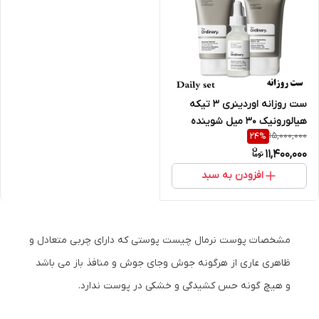
ست روزانه اوردینری 3 تیکه
هیالورونیک 30 میل شوینده
15,000,000
24
%
اسکوالن 50 میل کرم مرطوب
11,400,000
کننده 30میل
افزودن به سبد
مشخصات پوست نرمال چیست پوستی که دارای چربی متعادل و
ظاهری عاری از هرگونه جوش وجای جوش و منافذ باز می باشد
و هیچ گونه حس کشیدگی و خشکی در پوست ندارد.