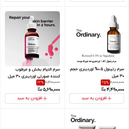
سرم رتینول 0.5% اوردینری حجم
سرم التیام بخش و مرطوب
30 میل
کننده صورتی اوردینری 30 میل
7,300,000
6,000,000
22
%
25
%
5,690,000
4,490,000
افزودن به سبد
افزودن به سبد