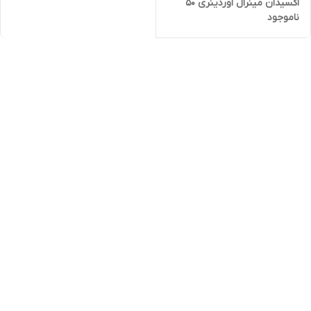
اکسیدان مینرال اوردینری 50
ناموجود
میل