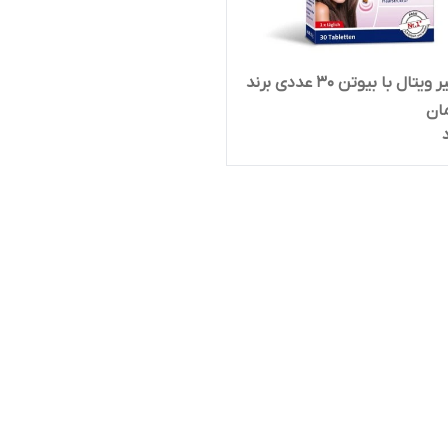
قرص هیر ویتال با بیوتن 30 عددی برند
مان