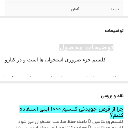
تولید
آلمان
تاریخ انقضا
دو سال پس از تولید
توضیحات
ویژگی خاص
حفاظت قوی از استخوانها
توضیحات محصول
میزان رضایت مندی
★ ★ ★ ★ ★
مشتری
کلسیم جزء ضروری استخوان ها است و در کنارویتامی
تاریخ تولید
2024/01
حال رشد و افراد مسن و خانم ها مخصوصا بعد دوران یا
می توانند به طور فعال از دریافت کلسیم در هر سنی پشتیبا
نقد و بررسی
قرص‌های جویدنی Abtei Calcium 1000 + D
کلسی
3
چرا از قرص جویدنی کلسیم 1000 ابتی استفاده
کنیم؟
استخوان‌ها و دندان‌ها و در نتیجه تراکم طبیعی استخوان د
کلسیم وویتامین D باعث حفظ سلامت استخوان می شود
کلسیم وویتامین D حمایت کننده سلامت عضلات می باشد